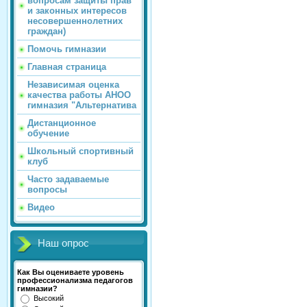
вопросам защиты прав
и законных интересов
несовершеннолетних
граждан)
Помочь гимназии
Главная страница
Независимая оценка
качества работы АНОО
гимназия "Альтернатива
Дистанционное
обучение
Школьный спортивный
клуб
Часто задаваемые
вопросы
Видео
Наш опрос
Как Вы оцениваете уровень
профессионализма педагогов
гимназии?
Высокий