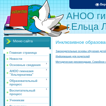
Вер
АНОО ги
г.Ельца 
Меню сайта
Инклюзивное образова
Законодательные основы обучения дете
Главная страница
Информация для родителей
Новости
Методические рекомендации. Семейное 
Основные сведения
АНОО гимназия
"Альтернатива"
Образовательный
процесс
Воспитательный
процесс
Ученикам