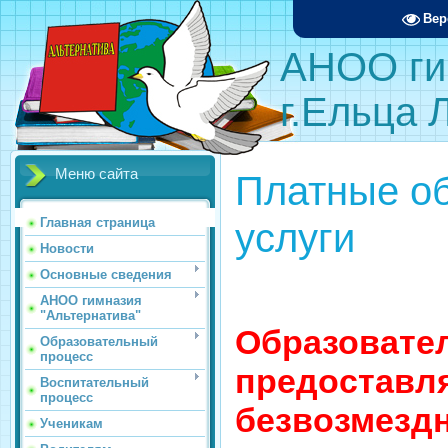
Вер
АНОО ги
г.Ельца 
Меню сайта
Платные о
услуги
Главная страница
Новости
Основные сведения
АНОО гимназия
"Альтернатива"
Образовате
Образовательный
процесс
предоставл
Воспитательный
процесс
безвозмезд
Ученикам