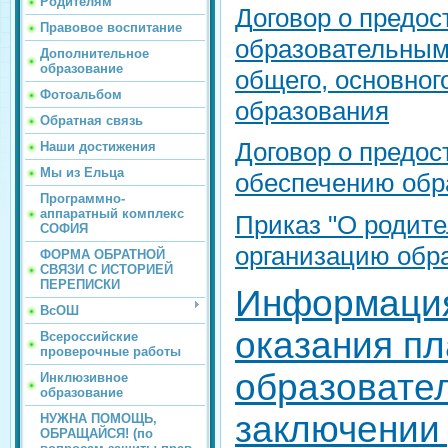
Родителям
Д
оговор о предо
Правовое воспитание
образовательным
Дополнительное
образование
общего, основног
Фотоальбом
образования
Обратная связь
Договор о предос
Наши достижения
Мы из Ельца
обеспечению обр
Программно-
аппаратный комплекс
П
риказ "О родите
СОФИЯ
организацию обра
ФОРМА ОБРАТНОЙ
СВЯЗИ С ИСТОРИЕЙ
ПЕРЕПИСКИ
Информация
ВсОШ
оказания п
Всероссийские
проверочные работы
образовател
Инклюзивное
образование
заключении
НУЖНА ПОМОЩЬ,
ОБРАЩАЙСЯ! (по